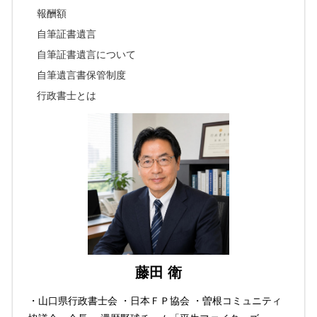
報酬額
自筆証書遺言
自筆証書遺言について
自筆遺言書保管制度
行政書士とは
藤田 衛
・山口県行政書士会 ・日本ＦＰ協会 ・曽根コミュニティ